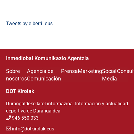
Tweets by eiberri_eus
Inmediobai Komunikazio Agentzia
Sobre
Agencia de
Prensa
Marketing
Social
Consul
nosotros
Comunicación
Media
DOT Kirolak
Durangaldeko kirol informazioa. Información y actualidad
deportiva de Durangaldea
946 550 033
info@dotkirolak.eus