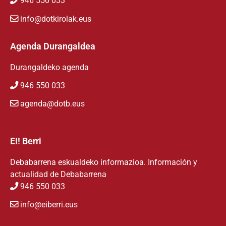
946 550 033
info@dotkirolak.eus
Agenda Durangaldea
Durangaldeko agenda
946 550 033
agenda@dotb.eus
EI! Berri
Debabarrena eskualdeko informazioa. Información y
actualidad de Debabarrena
946 550 033
info@eiberri.eus