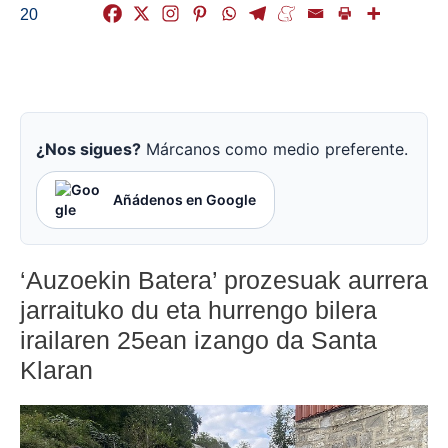
20
¿Nos sigues?
Márcanos como medio preferente.
Añádenos en Google
‘Auzoekin Batera’ prozesuak aurrera
jarraituko du eta hurrengo bilera
irailaren 25ean izango da Santa
Klaran