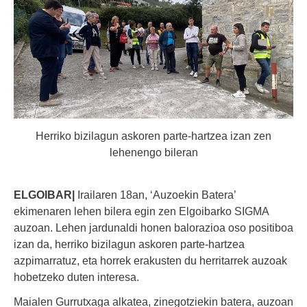
Herriko bizilagun askoren parte-hartzea izan zen
lehenengo bileran
ELGOIBAR|
Irailaren 18an, ‘Auzoekin Batera’
ekimenaren lehen bilera egin zen Elgoibarko SIGMA
auzoan. Lehen jardunaldi honen balorazioa oso positiboa
izan da, herriko bizilagun askoren parte-hartzea
azpimarratuz, eta horrek erakusten du herritarrek auzoak
hobetzeko duten interesa.
Maialen Gurrutxaga alkatea, zinegotziekin batera, auzoan