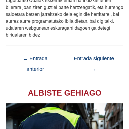
Elgoibarko Udalak eskerrak eman nahi dizkie lehen
bilerara joan ziren guztiei parte hartzeagatik, eta hurrengo
saioetara batzen jarraitzeko deia egin die herritarrei, bai
aurrez aurre programatutako ibilaldietan, bai digitalki,
udalaren webgunean eskuragarri dagoen galdetegi
birtualaren bidez
←
Entrada
Entrada siguiente
anterior
→
ALBISTE GEHIAGO