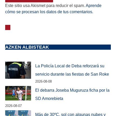
Este sitio usa Akismet para reducir el spam.
Aprende
cómo se procesan los datos de tus comentarios.
AZKEN ALBISTEAK
La Policía Local de Deba reforzará su
servicio durante las fiestas de San Roke
2026-08-08
El debarra Joseba Muguruza ficha por la
SD Amorebieta
2026-08-07
Más de 30ºC, sol con algunas nubes y