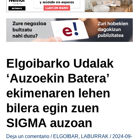
Elgoibarko Udalak
‘Auzoekin Batera’
ekimenaren lehen
bilera egin zuen
SIGMA auzoan
Deja un comentario
/
ELGOIBAR
,
LABURRAK
/
2024-09-