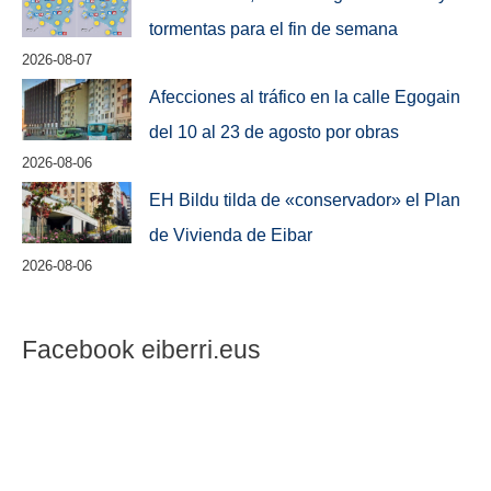
tormentas para el fin de semana
2026-08-07
Afecciones al tráfico en la calle Egogain
del 10 al 23 de agosto por obras
2026-08-06
EH Bildu tilda de «conservador» el Plan
de Vivienda de Eibar
2026-08-06
Facebook eiberri.eus