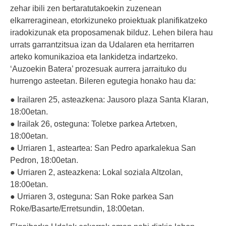
zehar ibili zen bertaratutakoekin zuzenean
elkarreraginean, etorkizuneko proiektuak planifikatzeko
iradokizunak eta proposamenak bilduz. Lehen bilera hau
urrats garrantzitsua izan da Udalaren eta herritarren
arteko komunikazioa eta lankidetza indartzeko.
‘Auzoekin Batera’ prozesuak aurrera jarraituko du
hurrengo asteetan. Bileren egutegia honako hau da:
● Irailaren 25, asteazkena: Jausoro plaza Santa Klaran,
18:00etan.
● Irailak 26, osteguna: Toletxe parkea Artetxen,
18:00etan.
● Urriaren 1, asteartea: San Pedro aparkalekua San
Pedron, 18:00etan.
● Urriaren 2, asteazkena: Lokal soziala Altzolan,
18:00etan.
● Urriaren 3, osteguna: San Roke parkea San
Roke/Basarte/Erretsundin, 18:00etan.