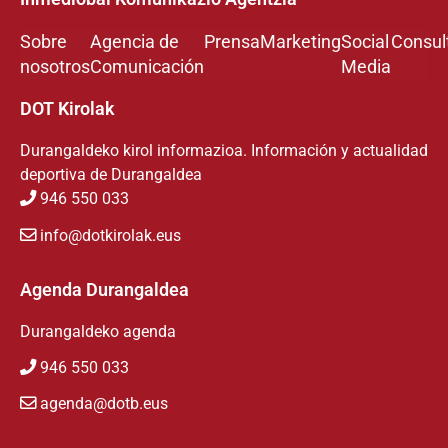
Sobre
Agencia de
Prensa
Marketing
Social
Consul
nosotros
Comunicación
Media
DOT Kirolak
Durangaldeko kirol informazioa. Información y actualidad
deportiva de Durangaldea
946 550 033
info@dotkirolak.eus
Agenda Durangaldea
Durangaldeko agenda
946 550 033
agenda@dotb.eus