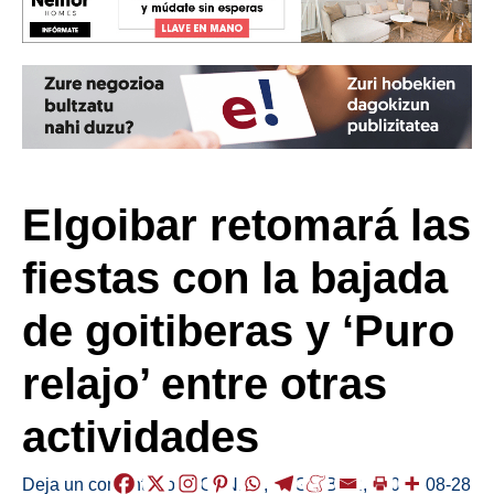
Elgoibar retomará las
fiestas con la bajada
de goitiberas y ‘Puro
relajo’ entre otras
actividades
Deja un comentario
/
AGENDA
,
ELGOIBAR
,
/
2024-08-28