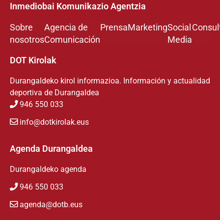
Inmediobai Komunikazio Agentzia
Sobre
Agencia de
Prensa
Marketing
Social
Consul
nosotros
Comunicación
Media
DOT Kirolak
Durangaldeko kirol informazioa. Información y actualidad
deportiva de Durangaldea
946 550 033
info@dotkirolak.eus
Agenda Durangaldea
Durangaldeko agenda
946 550 033
agenda@dotb.eus