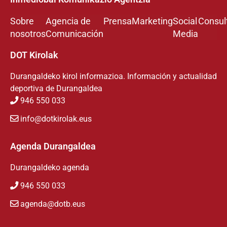
Sobre
Agencia de
Prensa
Marketing
Social
Consul
nosotros
Comunicación
Media
DOT Kirolak
Durangaldeko kirol informazioa. Información y actualidad
deportiva de Durangaldea
946 550 033
info@dotkirolak.eus
Agenda Durangaldea
Durangaldeko agenda
946 550 033
agenda@dotb.eus