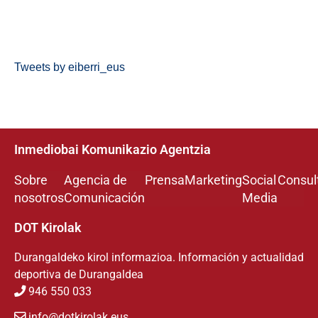
Tweets by eiberri_eus
Inmediobai Komunikazio Agentzia
Sobre
Agencia de
Prensa
Marketing
Social
Consul
nosotros
Comunicación
Media
DOT Kirolak
Durangaldeko kirol informazioa. Información y actualidad
deportiva de Durangaldea
946 550 033
info@dotkirolak.eus