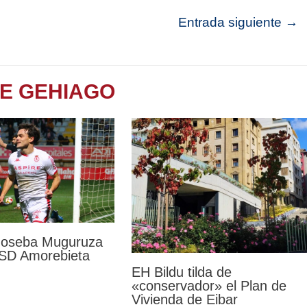
Entrada siguiente
→
TE GEHIAGO
 Joseba Muguruza
a SD Amorebieta
EH Bildu tilda de
«conservador» el Plan de
Vivienda de Eibar