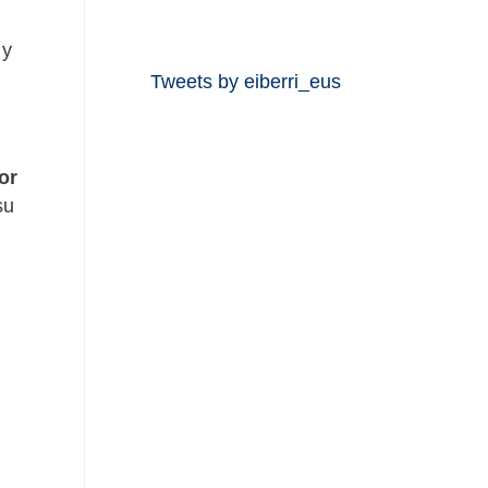
l
 y
Tweets by eiberri_eus
or
su