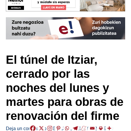
El túnel de Itziar,
cerrado por las
noches del lunes y
martes para obras de
renovación del firme
Deja un comentario
/
ABISUAK
,
DEBA
/
2024-09-29