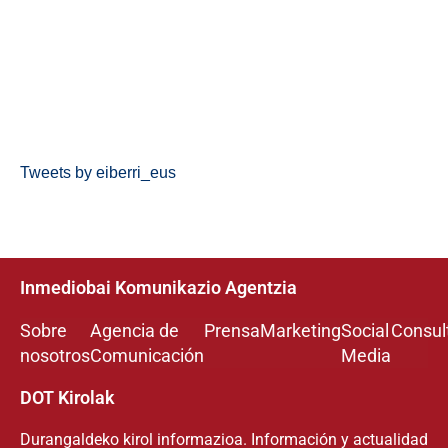
Tweets by eiberri_eus
Inmediobai Komunikazio Agentzia
Sobre
Agencia de
Prensa
Marketing
Social
Consul
nosotros
Comunicación
Media
DOT Kirolak
Durangaldeko kirol informazioa. Información y actualidad