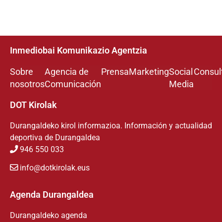
Inmediobai Komunikazio Agentzia
Sobre
Agencia de
Prensa
Marketing
Social
Consul
nosotros
Comunicación
Media
DOT Kirolak
Durangaldeko kirol informazioa. Información y actualidad
deportiva de Durangaldea
946 550 033
info@dotkirolak.eus
Agenda Durangaldea
Durangaldeko agenda