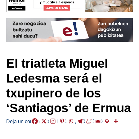
El triatleta Miguel
Ledesma será el
txupinero de los
‘Santiagos’ de Ermua
Deja un comentario
/
KIROLAK
,
/
2026-05-30