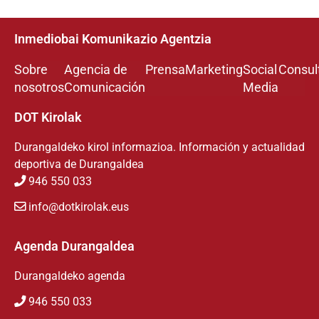
Inmediobai Komunikazio Agentzia
Sobre
Agencia de
Prensa
Marketing
Social
Consul
nosotros
Comunicación
Media
DOT Kirolak
Durangaldeko kirol informazioa. Información y actualidad
deportiva de Durangaldea
946 550 033
info@dotkirolak.eus
Agenda Durangaldea
Durangaldeko agenda
946 550 033