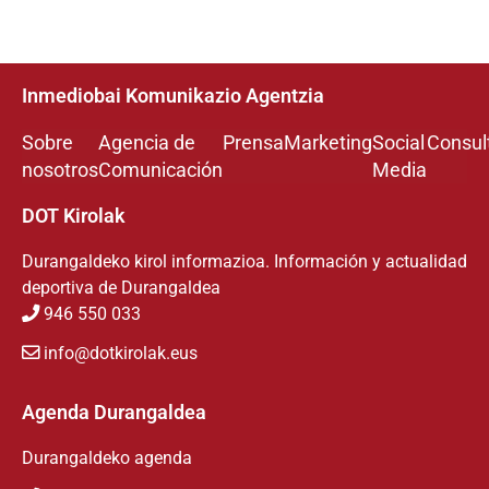
Inmediobai Komunikazio Agentzia
Sobre
Agencia de
Prensa
Marketing
Social
Consul
nosotros
Comunicación
Media
DOT Kirolak
Durangaldeko kirol informazioa. Información y actualidad
deportiva de Durangaldea
946 550 033
info@dotkirolak.eus
Agenda Durangaldea
Durangaldeko agenda