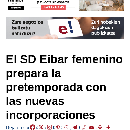
El SD Eibar femenino
prepara la
pretemporada con
las nuevas
incorporaciones
Deja un comentario
/
KIROLAK
,
/
2024-07-24