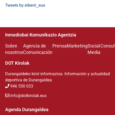
Tweets by eiberri_eus
Inmediobai Komunikazio Agentzia
Sobre
Agencia de
Prensa
Marketing
Social
Consul
nosotros
Comunicación
Media
DOT Kirolak
Durangaldeko kirol informazioa. Información y actualidad
deportiva de Durangaldea
946 550 033
info@dotkirolak.eus
Agenda Durangaldea