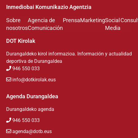
Inmediobai Komunikazio Agentzia
Sobre
Agencia de
Prensa
Marketing
Social
Consul
nosotros
Comunicación
Media
DOT Kirolak
Durangaldeko kirol informazioa. Información y actualidad
deportiva de Durangaldea
946 550 033
info@dotkirolak.eus
Agenda Durangaldea
Durangaldeko agenda
946 550 033
agenda@dotb.eus