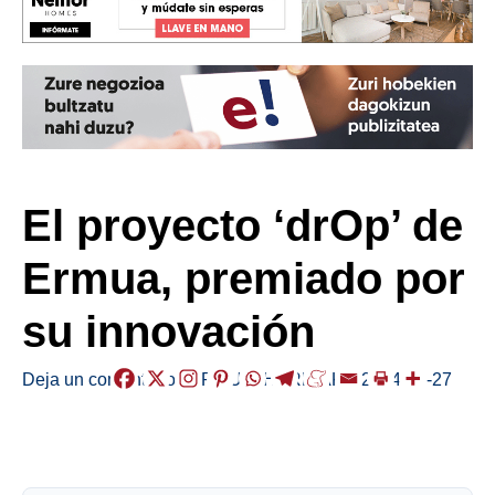
El proyecto ‘drOp’ de
Ermua, premiado por
su innovación
Deja un comentario
/
ERMUA
,
HERRIAK
,
/
2024-09-27