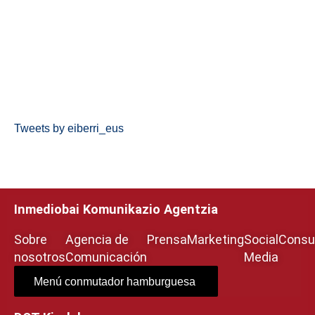
Tweets by eiberri_eus
Inmediobai Komunikazio Agentzia
Sobre
Agencia de
Prensa
Marketing
Social
Consul
nosotros
Comunicación
Media
Menú conmutador hamburguesa