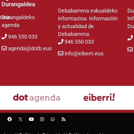
Durangaldea
Debabarrena eskualdeko
Du
toría
Durangaldeko
informazioa. Información
In
agenda
y actualidad de
Du
Debabarrena
946 550 033
946 550 033
agenda@dotb.eus
info@eiberri.eus