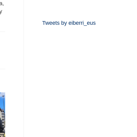
a,
y
Tweets by eiberri_eus