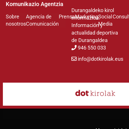
Komunikazio Agentzia
Durangaldeko kirol
Sobre
Agencia de
Prensa
Marketing
Social
Consul
informazioa.
nosotros
Comunicación
Media
Información y
actualidad deportiva
de Durangaldea
946 550 033
info@dotkirolak.eus