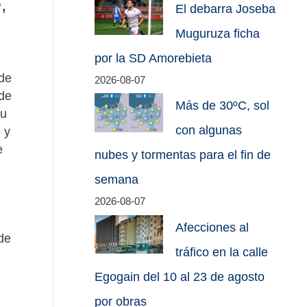
,
El debarra Joseba
Muguruza ficha
por la SD Amorebieta
de
2026-08-07
de
Más de 30ºC, sol
su
con algunas
 y
e
nubes y tormentas para el fin de
semana
2026-08-07
Afecciones al
de
tráfico en la calle
Egogain del 10 al 23 de agosto
por obras