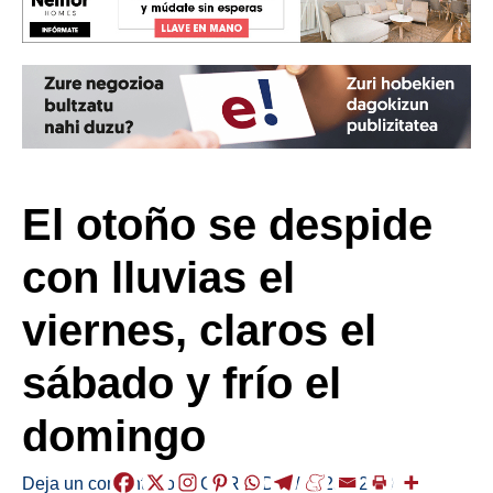
El otoño se despide
con lluvias el
viernes, claros el
sábado y frío el
domingo
Deja un comentario
/
EGURALDIA
/
2025-12-19