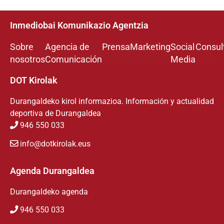
Inmediobai Komunikazio Agentzia
Sobre
Agencia de
Prensa
Marketing
Social
Consul
nosotros
Comunicación
Media
DOT Kirolak
Durangaldeko kirol informazioa. Información y actualidad
deportiva de Durangaldea
946 550 033
info@dotkirolak.eus
Agenda Durangaldea
Durangaldeko agenda
946 550 033