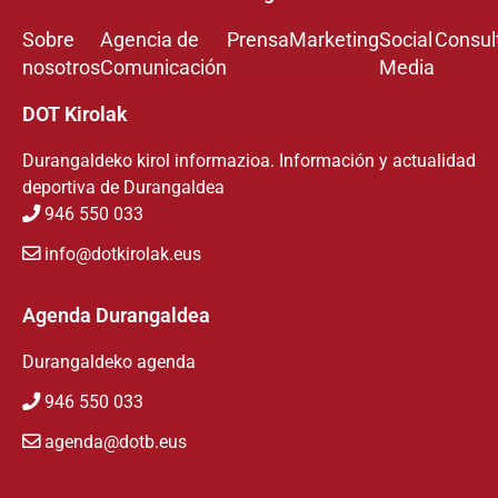
Sobre
Agencia de
Prensa
Marketing
Social
Consul
nosotros
Comunicación
Media
DOT Kirolak
Durangaldeko kirol informazioa. Información y actualidad
deportiva de Durangaldea
946 550 033
info@dotkirolak.eus
Agenda Durangaldea
Durangaldeko agenda
946 550 033
agenda@dotb.eus