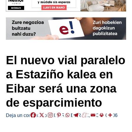
El nuevo vial paralelo
a Estaziño kalea en
Eibar será una zona
de esparcimiento
Deja un comentario
/
EIBAR
,
HERRIAK
,
/
2024-09-06