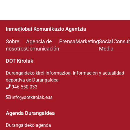
Inmediobai Komunikazio Agentzia
Sobre
Agencia de
Prensa
Marketing
Social
Consul
nosotros
Comunicación
Media
DOT Kirolak
Durangaldeko kirol informazioa. Información y actualidad
deportiva de Durangaldea
946 550 033
info@dotkirolak.eus
Agenda Durangaldea
Durangaldeko agenda