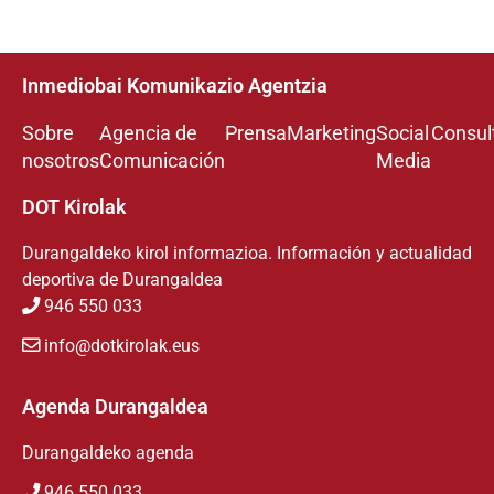
Inmediobai Komunikazio Agentzia
Sobre
Agencia de
Prensa
Marketing
Social
Consul
nosotros
Comunicación
Media
DOT Kirolak
Durangaldeko kirol informazioa. Información y actualidad
deportiva de Durangaldea
946 550 033
info@dotkirolak.eus
Agenda Durangaldea
Durangaldeko agenda
946 550 033