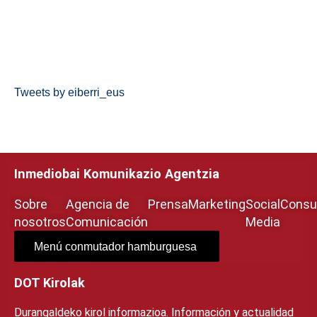
Tweets by eiberri_eus
Inmediobai Komunikazio Agentzia
Sobre
Agencia de
Prensa
Marketing
Social
Consul
nosotros
Comunicación
Media
Menú conmutador hamburguesa
DOT Kirolak
Durangaldeko kirol informazioa. Información y actualidad