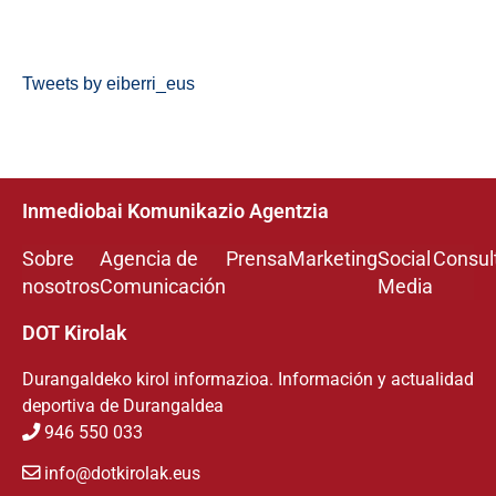
Tweets by eiberri_eus
Inmediobai Komunikazio Agentzia
Sobre
Agencia de
Prensa
Marketing
Social
Consul
nosotros
Comunicación
Media
DOT Kirolak
Durangaldeko kirol informazioa. Información y actualidad
deportiva de Durangaldea
946 550 033
info@dotkirolak.eus