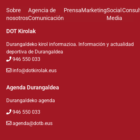
Sobre
Agencia de
Prensa
Marketing
Social
Consul
nosotros
Comunicación
Media
DOT Kirolak
Durangaldeko kirol informazioa. Información y actualidad
deportiva de Durangaldea
946 550 033
info@dotkirolak.eus
Agenda Durangaldea
Durangaldeko agenda
946 550 033
agenda@dotb.eus