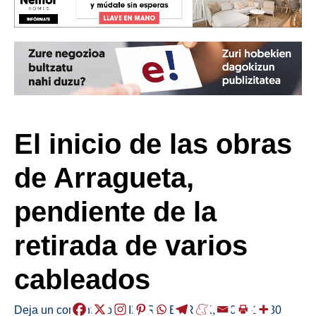
El inicio de las obras
de Arragueta,
pendiente de la
retirada de varios
cableados
Deja un comentario
/
EIBAR
,
HERRIAK
,
/
2025-12-30