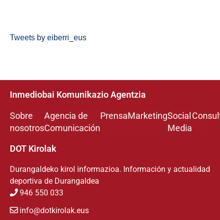
Tweets by eiberri_eus
Inmediobai Komunikazio Agentzia
Sobre
Agencia de
Prensa
Marketing
Social
Consul
nosotros
Comunicación
Media
DOT Kirolak
Durangaldeko kirol informazioa. Información y actualidad
deportiva de Durangaldea
946 550 033
info@dotkirolak.eus