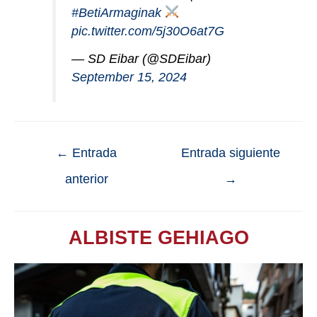
#BetiArmaginak
pic.twitter.com/5j30O6at7G
— SD Eibar (@SDEibar)
September 15, 2024
←
Entrada
Entrada siguiente
anterior
→
ALBISTE GEHIAGO