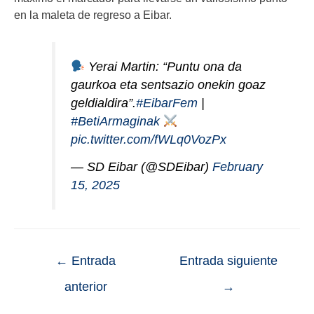
en la maleta de regreso a Eibar.
Yerai Martin: “Puntu ona da
gaurkoa eta sentsazio onekin goaz
geldialdira”.
#EibarFem
|
#BetiArmaginak
pic.twitter.com/fWLq0VozPx
— SD Eibar (@SDEibar)
February
15, 2025
←
Entrada
Entrada siguiente
anterior
→