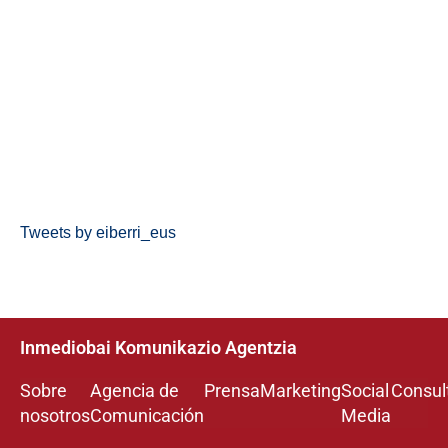
Tweets by eiberri_eus
Inmediobai Komunikazio Agentzia
Sobre
Agencia de
Prensa
Marketing
Social
Consul
nosotros
Comunicación
Media