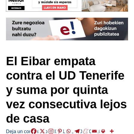
El Eibar empata
contra el UD Tenerife
y suma por quinta
vez consecutiva lejos
de casa
Deja un comentario
/
KIROLAK
,
/
2025-02-16