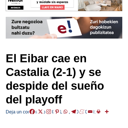
El Eibar cae en
Castalia (2-1) y se
despide del sueño
del playoff
Deja un comentario
/
KIROLAK
,
/
2026-06-01