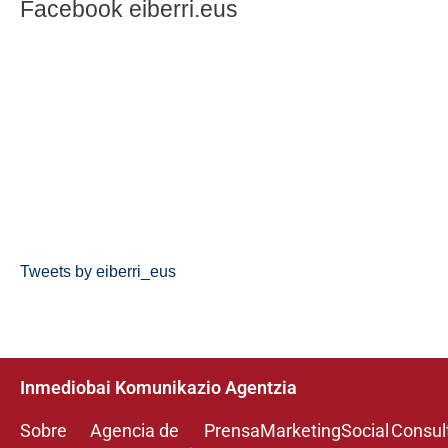
Facebook eiberri.eus
Tweets by eiberri_eus
Inmediobai Komunikazio Agentzia
Sobre
Agencia de
Prensa
Marketing
Social
Consul