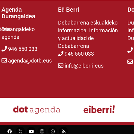
Agenda
EI! Berri
Do
Durangaldea
Debabarrena eskualdeko
Du
toría
Durangaldeko
informazioa. Información
In
agenda
y actualidad de
Du
Debabarrena
946 550 033
946 550 033
agenda@dotb.eus
info@eiberri.eus