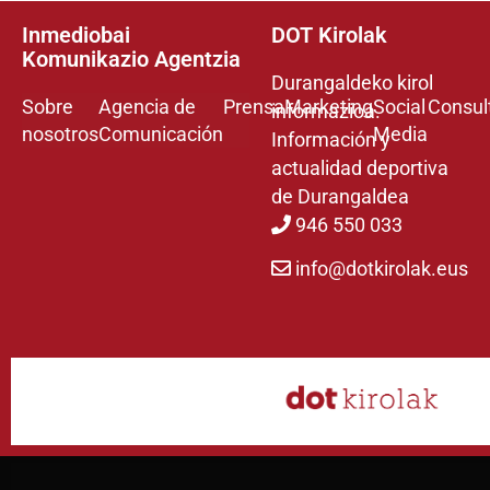
Inmediobai
DOT Kirolak
Komunikazio Agentzia
Durangaldeko kirol
Sobre
Agencia de
Prensa
Marketing
Social
Consul
informazioa.
nosotros
Comunicación
Media
Información y
actualidad deportiva
de Durangaldea
946 550 033
info@dotkirolak.eus