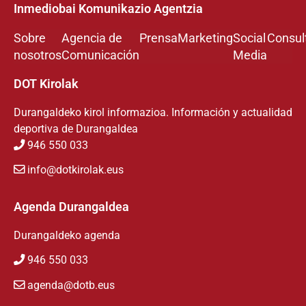
Inmediobai Komunikazio Agentzia
Sobre
Agencia de
Prensa
Marketing
Social
Consul
nosotros
Comunicación
Media
DOT Kirolak
Durangaldeko kirol informazioa. Información y actualidad
deportiva de Durangaldea
946 550 033
info@dotkirolak.eus
Agenda Durangaldea
Durangaldeko agenda
946 550 033
agenda@dotb.eus