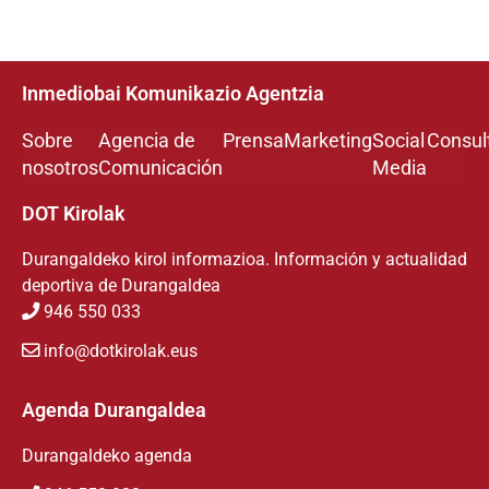
Inmediobai Komunikazio Agentzia
Sobre
Agencia de
Prensa
Marketing
Social
Consul
nosotros
Comunicación
Media
DOT Kirolak
Durangaldeko kirol informazioa. Información y actualidad
deportiva de Durangaldea
946 550 033
info@dotkirolak.eus
Agenda Durangaldea
Durangaldeko agenda