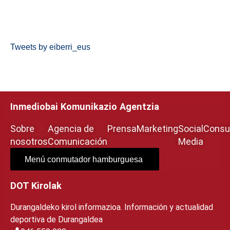
Tweets by eiberri_eus
Inmediobai Komunikazio Agentzia
Sobre
Agencia de
Prensa
Marketing
Social
Consul
nosotros
Comunicación
Media
Menú conmutador hamburguesa
DOT Kirolak
Durangaldeko kirol informazioa. Información y actualidad
deportiva de Durangaldea