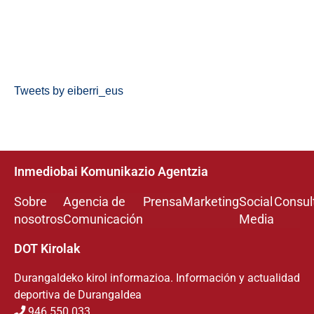
Tweets by eiberri_eus
Inmediobai Komunikazio Agentzia
Sobre
Agencia de
Prensa
Marketing
Social
Consul
nosotros
Comunicación
Media
DOT Kirolak
Durangaldeko kirol informazioa. Información y actualidad
deportiva de Durangaldea
946 550 033