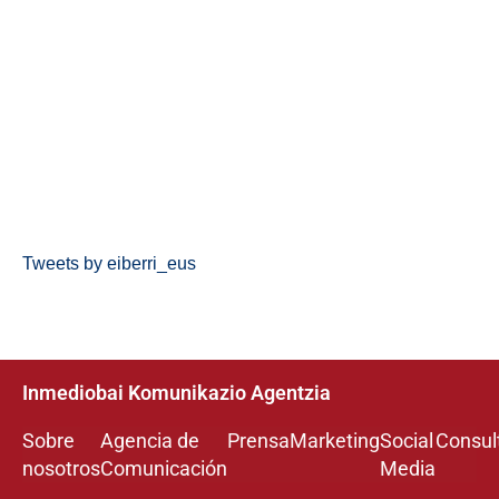
Tweets by eiberri_eus
Inmediobai Komunikazio Agentzia
Sobre
Agencia de
Prensa
Marketing
Social
Consul
nosotros
Comunicación
Media