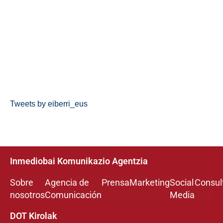
Tweets by eiberri_eus
Inmediobai Komunikazio Agentzia
Sobre
Agencia de
Prensa
Marketing
Social
Consul
nosotros
Comunicación
Media
DOT Kirolak