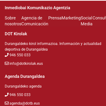
Inmediobai Komunikazio Agentzia
Sobre
Agencia de
Prensa
Marketing
Social
Consul
nosotros
Comunicación
Media
DOT Kirolak
Durangaldeko kirol informazioa. Información y actualidad
deportiva de Durangaldea
946 550 033
info@dotkirolak.eus
Agenda Durangaldea
Durangaldeko agenda
946 550 033
agenda@dotb.eus