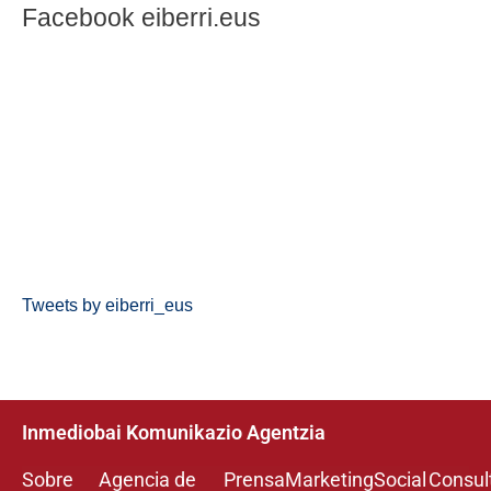
Facebook eiberri.eus
Tweets by eiberri_eus
Inmediobai Komunikazio Agentzia
Sobre
Agencia de
Prensa
Marketing
Social
Consul