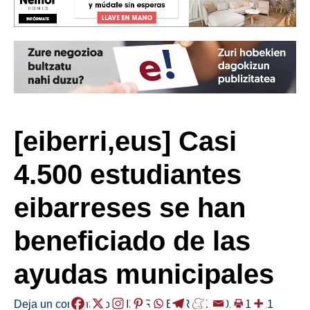
[eiberri,eus] Casi
4.500 estudiantes
eibarreses se han
beneficiado de las
ayudas municipales
Deja un comentario
/
EIBAR
,
HERRIAK
/
2018-12-21