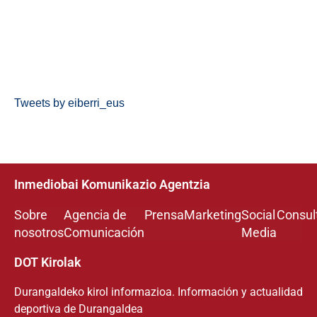
Tweets by eiberri_eus
Inmediobai Komunikazio Agentzia
Sobre
Agencia de
Prensa
Marketing
Social
Consul
nosotros
Comunicación
Media
DOT Kirolak
Durangaldeko kirol informazioa. Información y actualidad
deportiva de Durangaldea