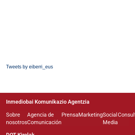
Tweets by eiberri_eus
Inmediobai Komunikazio Agentzia
Sobre
Agencia de
Prensa
Marketing
Social
Consul
nosotros
Comunicación
Media
DOT Kirolak