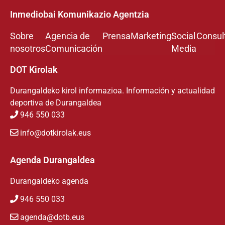
Inmediobai Komunikazio Agentzia
Sobre
Agencia de
Prensa
Marketing
Social
Consul
nosotros
Comunicación
Media
DOT Kirolak
Durangaldeko kirol informazioa. Información y actualidad
deportiva de Durangaldea
946 550 033
info@dotkirolak.eus
Agenda Durangaldea
Durangaldeko agenda
946 550 033
agenda@dotb.eus