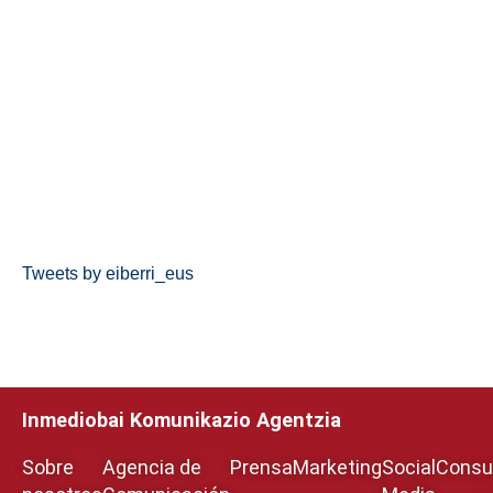
Tweets by eiberri_eus
Inmediobai Komunikazio Agentzia
Sobre
Agencia de
Prensa
Marketing
Social
Consul