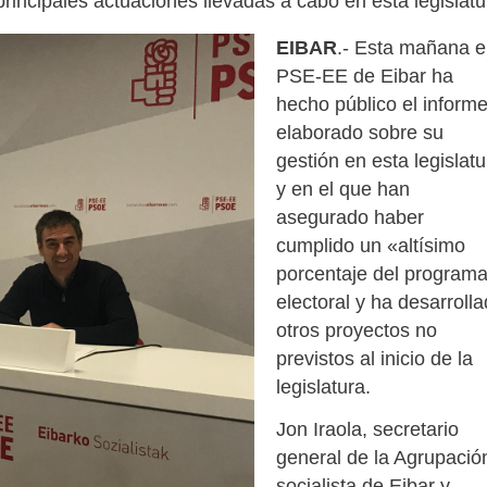
rincipales actuaciones llevadas a cabo en esta legislatu
EIBAR
.- Esta mañana e
PSE-EE de Eibar ha
hecho público el inform
elaborado sobre su
gestión en esta legislatu
y en el que han
asegurado haber
cumplido un «altísimo
porcentaje del program
electoral y ha desarroll
otros proyectos no
previstos al inicio de la
legislatura.
Jon Iraola, secretario
general de la Agrupació
socialista de Eibar y