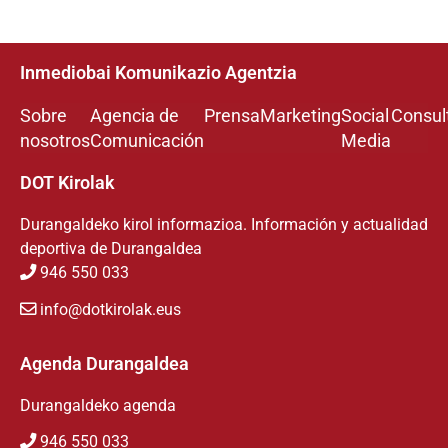
Inmediobai Komunikazio Agentzia
Sobre
Agencia de
Prensa
Marketing
Social
Consul
nosotros
Comunicación
Media
DOT Kirolak
Durangaldeko kirol informazioa. Información y actualidad
deportiva de Durangaldea
946 550 033
info@dotkirolak.eus
Agenda Durangaldea
Durangaldeko agenda
946 550 033