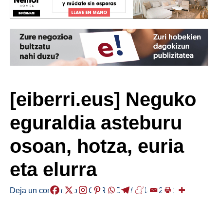
[eiberri.eus] Neguko
eguraldia asteburu
osoan, hotza, euria
eta elurra
Deja un comentario
/
EGURALDIA
/
2018-02-02