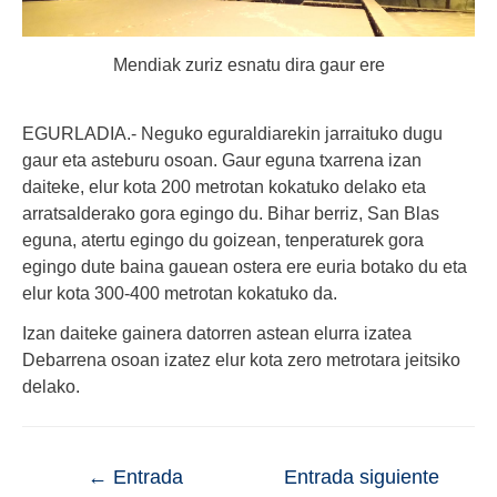
Mendiak zuriz esnatu dira gaur ere
EGURLADIA.- Neguko eguraldiarekin jarraituko dugu
gaur eta asteburu osoan. Gaur eguna txarrena izan
daiteke, elur kota 200 metrotan kokatuko delako eta
arratsalderako gora egingo du. Bihar berriz, San Blas
eguna, atertu egingo du goizean, tenperaturek gora
egingo dute baina gauean ostera ere euria botako du eta
elur kota 300-400 metrotan kokatuko da.
Izan daiteke gainera datorren astean elurra izatea
Debarrena osoan izatez elur kota zero metrotara jeitsiko
delako.
←
Entrada
Entrada siguiente