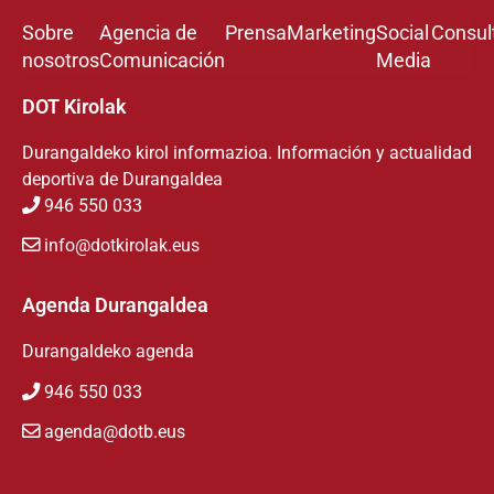
Sobre
Agencia de
Prensa
Marketing
Social
Consul
nosotros
Comunicación
Media
DOT Kirolak
Durangaldeko kirol informazioa. Información y actualidad
deportiva de Durangaldea
946 550 033
info@dotkirolak.eus
Agenda Durangaldea
Durangaldeko agenda
946 550 033
agenda@dotb.eus