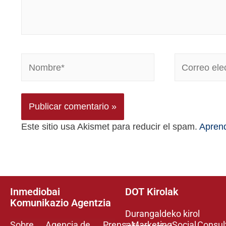
Este sitio usa Akismet para reducir el spam.
Aprend
Inmediobai
DOT Kirolak
Komunikazio Agentzia
Durangaldeko kirol
Sobre
Agencia de
Prensa
Marketing
Social
Consul