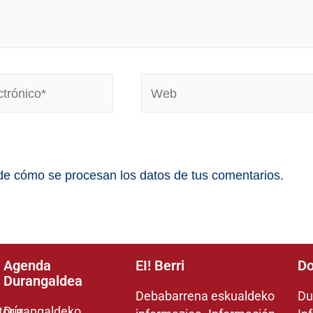
e cómo se procesan los datos de tus comentarios.
Agenda
EI! Berri
Do
Durangaldea
Debabarrena eskualdeko
Du
toría
Durangaldeko