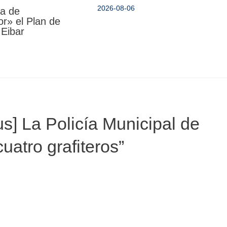
2026-08-06
da de
r» el Plan de
 Eibar
us] La Policía Municipal de
uatro grafiteros”