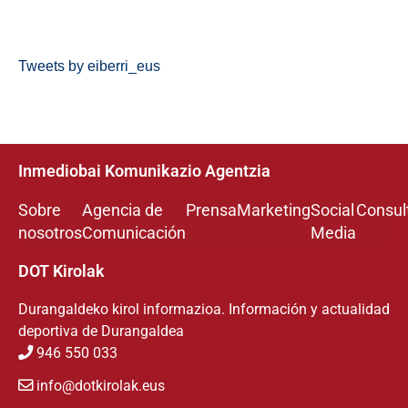
Tweets by eiberri_eus
Inmediobai Komunikazio Agentzia
Sobre
Agencia de
Prensa
Marketing
Social
Consul
nosotros
Comunicación
Media
DOT Kirolak
Durangaldeko kirol informazioa. Información y actualidad
deportiva de Durangaldea
946 550 033
info@dotkirolak.eus