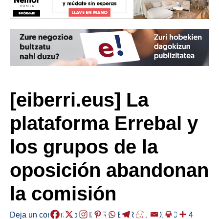
[eiberri.eus] La
plataforma Errebal y
los grupos de la
oposición abandonan
la comisión
Deja un comentario
/
EIBAR
,
HERRIAK
/
2019-05-04