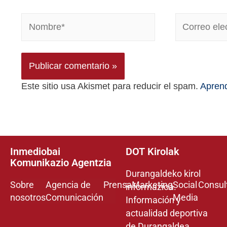
Este sitio usa Akismet para reducir el spam.
Aprend
Inmediobai
DOT Kirolak
Komunikazio Agentzia
Durangaldeko kirol
Sobre
Agencia de
Prensa
Marketing
Social
Consul
informazioa.
nosotros
Comunicación
Media
Información y
actualidad deportiva
de Durangaldea