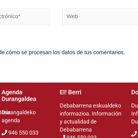
e cómo se procesan los datos de tus comentarios.
Agenda
EI! Berri
Do
Durangaldea
Debabarrena eskualdeko
Du
toría
Durangaldeko
informazioa. Información
In
agenda
y actualidad de
Du
Debabarrena
946 550 033
946 550 033