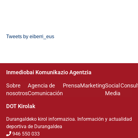
Tweets by eiberri_eus
Inmediobai Komunikazio Agentzia
Sobre
Agencia de
Prensa
Marketing
Social
Consul
nosotros
Comunicación
Media
DOT Kirolak
Durangaldeko kirol informazioa. Información y actualidad
deportiva de Durangaldea
946 550 033