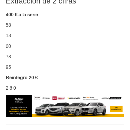
Extracción de 2 cifras
400 € a la serie
58
18
00
78
95
Reintegro
20 €
2
8
0