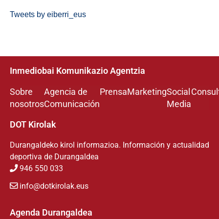
Tweets by eiberri_eus
Inmediobai Komunikazio Agentzia
Sobre
Agencia de
Prensa
Marketing
Social
Consul
nosotros
Comunicación
Media
DOT Kirolak
Durangaldeko kirol informazioa. Información y actualidad
deportiva de Durangaldea
946 550 033
info@dotkirolak.eus
Agenda Durangaldea