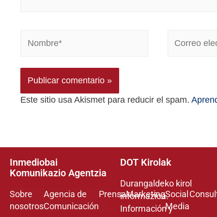
Este sitio usa Akismet para reducir el spam.
Aprend
Inmediobai
DOT Kirolak
Komunikazio Agentzia
Durangaldeko kirol
Sobre
Agencia de
Prensa
Marketing
Social
Consul
informazioa.
nosotros
Comunicación
Media
Información y