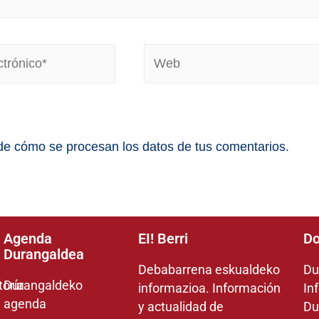
e cómo se procesan los datos de tus comentarios.
Agenda
EI! Berri
Do
Durangaldea
Debabarrena eskualdeko
Du
toría
Durangaldeko
informazioa. Información
In
agenda
y actualidad de
Du