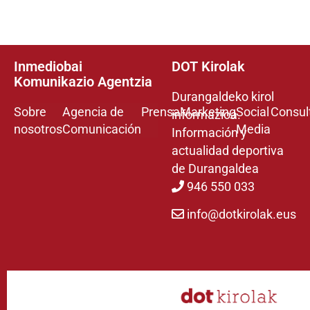
Inmediobai
DOT Kirolak
Komunikazio Agentzia
Durangaldeko kirol
Sobre
Agencia de
Prensa
Marketing
Social
Consul
informazioa.
nosotros
Comunicación
Media
Información y
actualidad deportiva
de Durangaldea
946 550 033
info@dotkirolak.eus