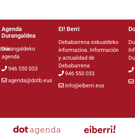
Agenda
EI! Berri
Do
Durangaldea
Debabarrena eskualdeko
Du
toría
Durangaldeko
informazioa. Información
In
agenda
y actualidad de
Du
Debabarrena
946 550 033
946 550 033
agenda@dotb.eus
info@eiberri.eus