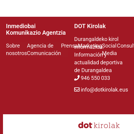
Inmediobai
DOT Kirolak
Komunikazio Agentzia
Durangaldeko kirol
Sobre
Agencia de
Prensa
Marketing
Social
Consul
informazioa.
nosotros
Comunicación
Media
Información y
actualidad deportiva
de Durangaldea
946 550 033
info@dotkirolak.eus