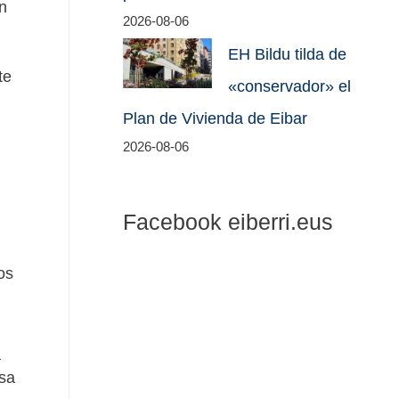
n
2026-08-06
EH Bildu tilda de
te
«conservador» el
Plan de Vivienda de Eibar
2026-08-06
Facebook eiberri.eus
os
a
esa