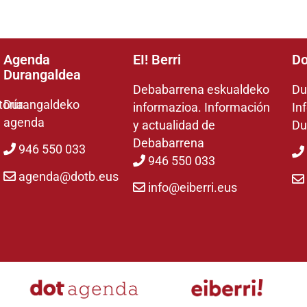
Agenda
EI! Berri
Do
Durangaldea
Debabarrena eskualdeko
Du
toría
Durangaldeko
informazioa. Información
In
agenda
y actualidad de
Du
Debabarrena
946 550 033
946 550 033
agenda@dotb.eus
info@eiberri.eus