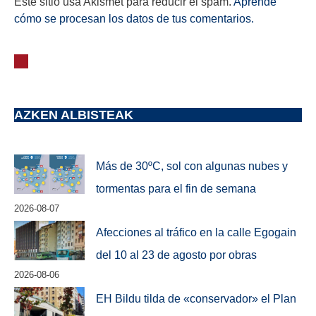
Este sitio usa Akismet para reducir el spam.
Aprende
cómo se procesan los datos de tus comentarios.
AZKEN ALBISTEAK
Más de 30ºC, sol con algunas nubes y
tormentas para el fin de semana
2026-08-07
Afecciones al tráfico en la calle Egogain
del 10 al 23 de agosto por obras
2026-08-06
EH Bildu tilda de «conservador» el Plan