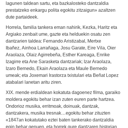
lagunen taldean sartu, eta bazkalosteko dantzaldia
prestatzeko enkargu polita egokitu zitzaigun» azaltzen
dute partaideek.
Horrela, familia tankera eman nahirik, Kezka, Haritz eta
Argiako zenbait ume, gazte eta helduekin osatu zen
dantzarien taldea: Fernando Aristizabal, Mertxe
Ibañez, Ainhoa Larrañaga, Josu Garate, Eire Vila, Oier
Araolaza, Olaiz Agirrebeña, Esther Kareaga, Enrike
Izagirre eta Ane Sarasketa dantzariak; Izar Araolaza,
Izaro Bernedo, Ekain Araolaza eta Maule Bernedo
umeak; eta Joxemari Irastorza txistulari eta Beñat Lopez
atabalari lanetan aritu ziren.
XIX. mende erdialdean kokatuta dagoenez filma, garaiko
moldera egokitu behar izan zuten euren parte hartzea.
Ondorioz musika, erritmoak, doinuak, dantzak,
dantzakera, musika tresnak…egokitu behar zituzten
«1847an kokatutako eztei baten tankerako dantzaldia
egin behar genuen, eta horrek gure dantzaren historian