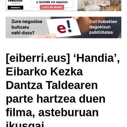
[eiberri.eus] ‘Handia’,
Eibarko Kezka
Dantza Taldearen
parte hartzea duen
filma, asteburuan
ikusgai