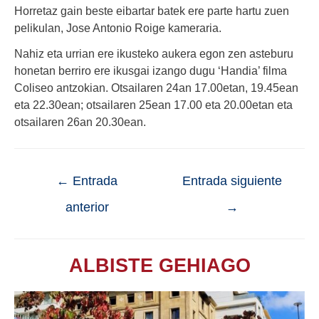
Horretaz gain beste eibartar batek ere parte hartu zuen
pelikulan, Jose Antonio Roige kameraria.
Nahiz eta urrian ere ikusteko aukera egon zen asteburu
honetan berriro ere ikusgai izango dugu ‘Handia’ filma
Coliseo antzokian. Otsailaren 24an 17.00etan, 19.45ean
eta 22.30ean; otsailaren 25ean 17.00 eta 20.00etan eta
otsailaren 26an 20.30ean.
←
Entrada
Entrada siguiente
anterior
→
ALBISTE GEHIAGO