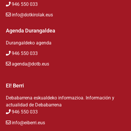
946 550 033
info@dotkirolak.eus
Agenda Durangaldea
Durangaldeko agenda
946 550 033
agenda@dotb.eus
EI! Berri
Debabarrena eskualdeko informazioa. Información y
actualidad de Debabarrena
946 550 033
info@eiberri.eus