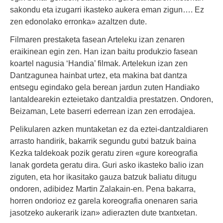
sakondu eta izugarri ikasteko aukera eman zigun…. Ez
zen edonolako erronka» azaltzen dute.
Filmaren prestaketa fasean Arteleku izan zenaren
eraikinean egin zen. Han izan baitu produkzio fasean
koartel nagusia ‘Handia’ filmak. Artelekun izan zen
Dantzagunea hainbat urtez, eta makina bat dantza
entsegu egindako gela berean jardun zuten Handiako
lantaldearekin ezteietako dantzaldia prestatzen. Ondoren,
Beizaman, Lete baserri ederrean izan zen errodajea.
Pelikularen azken muntaketan ez da eztei-dantzaldiaren
arrasto handirik, bakarrik segundu gutxi batzuk baina
Kezka taldekoak pozik geratu ziren «gure koreografia
lanak gordeta geratu dira. Guri asko ikasteko balio izan
ziguten, eta hor ikasitako gauza batzuk baliatu ditugu
ondoren, adibidez Martin Zalakain-en. Pena bakarra,
horren ondorioz ez garela koreografia onenaren saria
jasotzeko aukerarik izan» adierazten dute txantxetan.