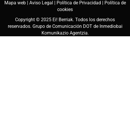
Mapa web |
Aviso Legal |
Política de Privacidad |
Política de
cookies
Copyright © 2025
Ei! Berriak
. Todos los derechos
reservados. Grupo de Comunicación DOT de
Inmediobai
Komunikazio Agentzia
.