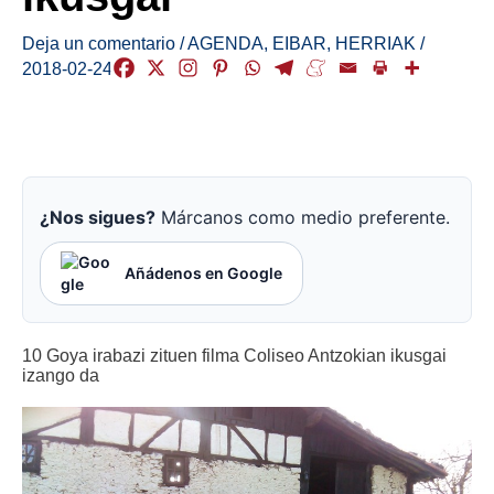
Deja un comentario
/
AGENDA
,
EIBAR
,
HERRIAK
/
2018-02-24
¿Nos sigues?
Márcanos como medio preferente.
Añádenos en Google
10 Goya irabazi zituen filma Coliseo Antzokian ikusgai
izango da